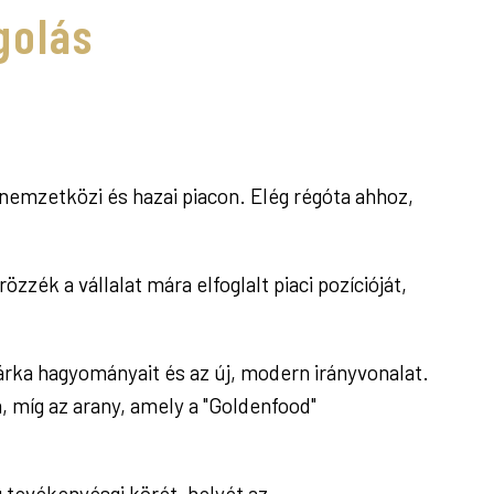
golás
 nemzetközi és hazai piacon. Elég régóta ahhoz,
zék a vállalat mára elfoglalt piaci pozícióját,
árka hagyományait és az új, modern irányvonalat.
a, míg az arany, amely a "Goldenfood"
g tevékenyésgi körét, helyét az