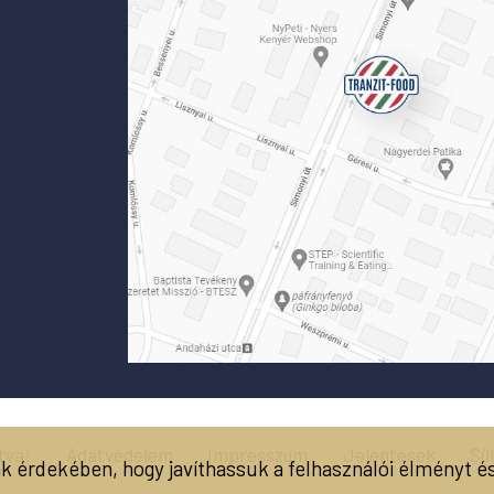
tva!
Adatvédelem
Impresszum
Jelentések
Süt
k érdekében, hogy javíthassuk a felhasználói élményt és