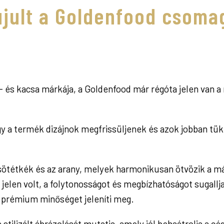
jult a Goldenfood csoma
- és kacsa márkája, a Goldenfood már régóta jelen van a
y a termék dizájnok megfrissüljenek és azok jobban tükröz
 sötétkék és az arany, melyek harmonikusan ötvözik a m
 jelen volt, a folytonosságot és megbízhatóságot sugallj
s prémium minőséget jeleníti meg.
stilizált ábrázolását mutatja, amely jól behaátrolja a cé