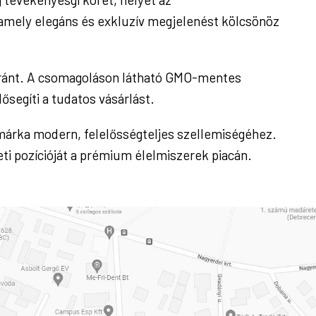
, amely elegáns és exkluzív megjelenést kölcsönöz
 iránt. A csomagoláson látható GMO-mentes
ősegíti a tudatos vásárlást.
márka modern, felelősségteljes szellemiségéhez.
eti pozícióját a prémium élelmiszerek piacán.